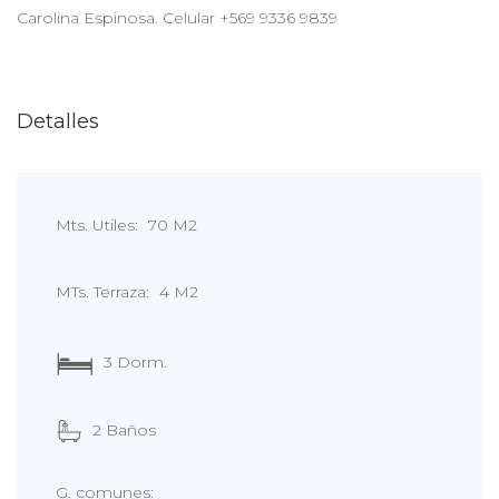
Carolina Espinosa. Celular +569 9336 9839
Detalles
Mts. Utiles:
70 M2
MTs. Terraza:
4 M2
3 Dorm.
2 Baños
G. comunes: