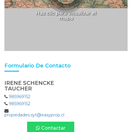
Haz clic para visualizar el
mapa
Formulario De Contacto
IRENE SCHENCKE
TAUCHER
985969152
985969152
propiedades.syt@easyprop.cl
Contactar