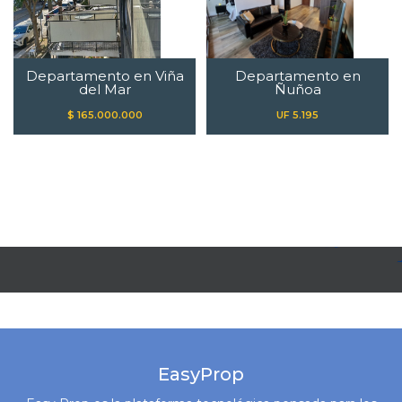
Departamento en Viña
Departamento en
del Mar
Ñuñoa
$ 165.000.000
UF 5.195
EasyProp