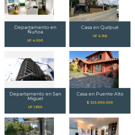
Departamento en
Casa en Quilpué
Ñuñoa
UF 4.156
UF 4.000
Departamento en San
Casa en Puente Alto
Miguel
$ 325.000.000
UF 1.850