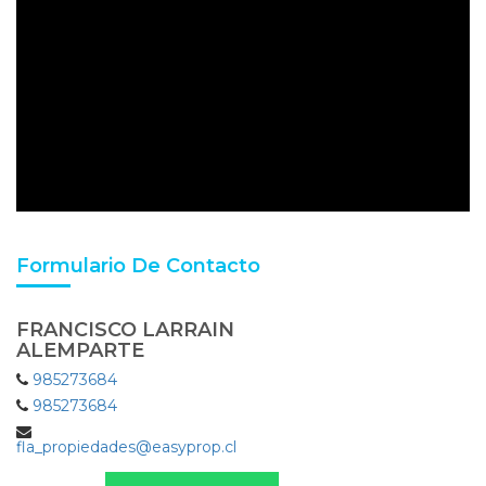
Formulario De Contacto
FRANCISCO LARRAIN
ALEMPARTE
985273684
985273684
fla_propiedades@easyprop.cl