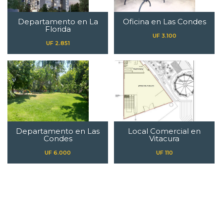
Departamento en La
Oficina en Las Condes
Florida
UF 3.100
UF 2.851
Departamento en Las
Local Comercial en
Condes
Vitacura
UF 6.000
UF 110