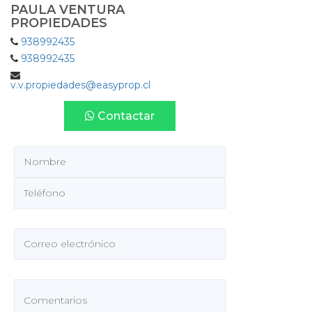
PAULA VENTURA
PROPIEDADES
938992435
938992435
v.v.propiedades@easyprop.cl
Contactar