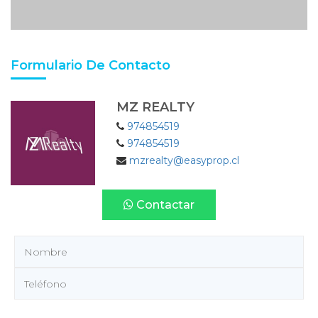
Formulario De Contacto
MZ REALTY
974854519
974854519
mzrealty@easyprop.cl
Contactar