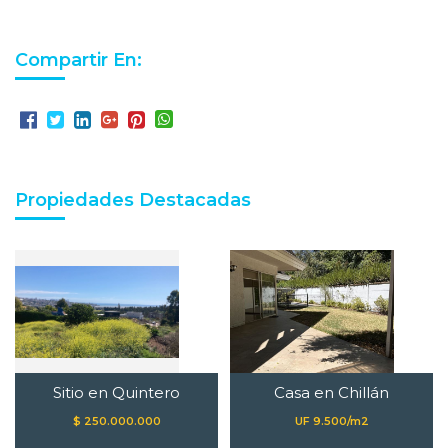
Compartir En:
Propiedades Destacadas
Sitio en Quintero
Casa en Chillán
$ 250.000.000
UF 9.500/m2